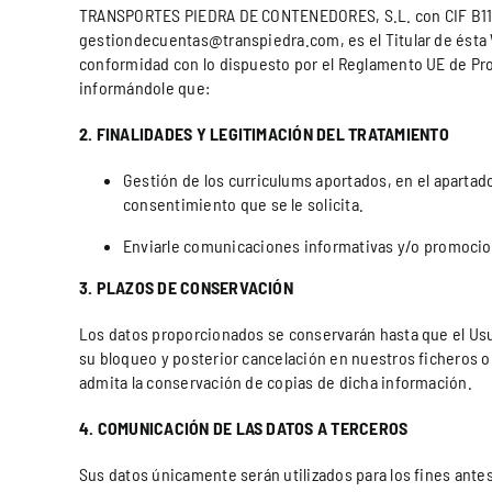
TRANSPORTES PIEDRA DE CONTENEDORES, S.L. con CIF B1138462
gestiondecuentas@transpiedra.com, es el Titular de ésta W
conformidad con lo dispuesto por el Reglamento UE de Prot
informándole que:
2. FINALIDADES Y LEGITIMACIÓN DEL TRATAMIENTO
Gestión de los curriculums aportados, en el apartad
consentimiento que se le solicita.
Enviarle comunicaciones informativas y/o promociona
3. PLAZOS DE CONSERVACIÓN
Los datos proporcionados se conservarán hasta que el Usua
su bloqueo y posterior cancelación en nuestros ficheros o d
admita la conservación de copias de dicha información.
4. COMUNICACIÓN DE LAS DATOS A TERCEROS
Sus datos únicamente serán utilizados para los fines ante