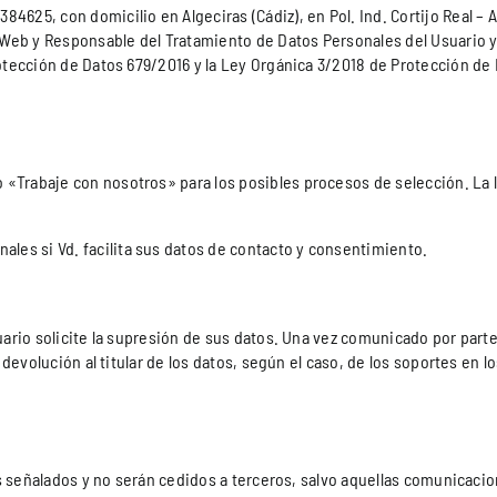
5, con domicilio en Algeciras (Cádiz), en Pol. Ind. Cortijo Real – Av
eb y Responsable del Tratamiento de Datos Personales del Usuario y l
ección de Datos 679/2016 y la Ley Orgánica 3/2018 de Protección de D
o «Trabaje con nosotros» para los posibles procesos de selección. La 
les si Vd. facilita sus datos de contacto y consentimiento.
rio solicite la supresión de sus datos. Una vez comunicado por parte
evolución al titular de los datos, según el caso, de los soportes en lo
s señalados y no serán cedidos a terceros, salvo aquellas comunicacio